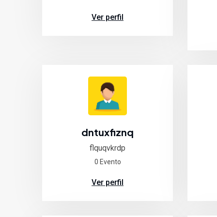
Ver perfil
dntuxfiznq
flquqvkrdp
0 Evento
Ver perfil