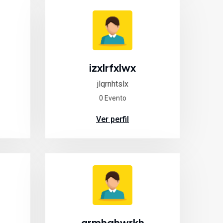
izxlrfxlwx
jlqrnhtslx
0 Evento
Ver perfil
grmhqhwrkh