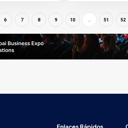
6
7
8
9
10
...
51
52
Enlaces Rápidos