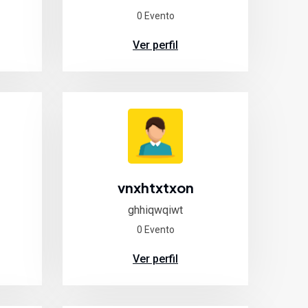
0 Evento
Ver perfil
vnxhtxtxon
ghhiqwqiwt
0 Evento
Ver perfil