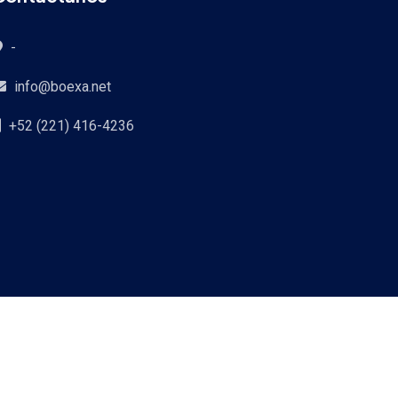
-
info@boexa.net
+52 (221) 416-4236