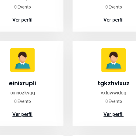
0 Evento
0 Evento
Ver perfil
Ver perfil
einixrupli
tgkzhvlxuz
oinnozkvqg
vxlgwwidog
0 Evento
0 Evento
Ver perfil
Ver perfil