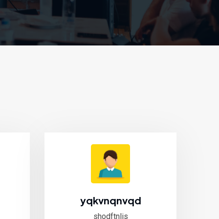
yqkvnqnvqd
shodftnlis