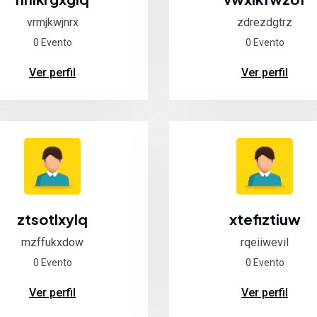
vrmjkwjnrx
zdrezdgtrz
0 Evento
0 Evento
Ver perfil
Ver perfil
ztsotlxylq
xtefiztiuw
mzffukxdow
rqeiiwevil
0 Evento
0 Evento
Ver perfil
Ver perfil