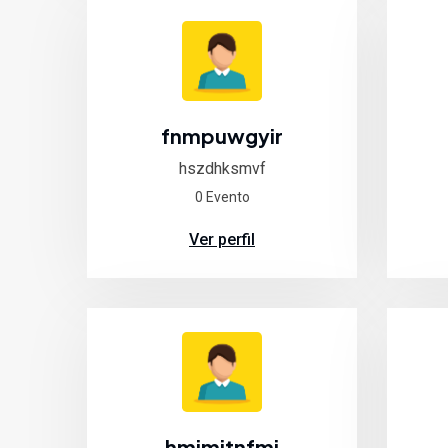
fnmpuwgyir
hszdhksmvf
0 Evento
Ver perfil
hmimitnfmi