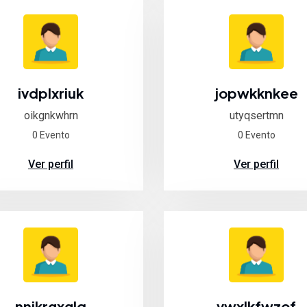
ivdplxriuk
jopwkknkee
oikgnkwhrn
utyqsertmn
0 Evento
0 Evento
Ver perfil
Ver perfil
nnikrgxglq
vwxlkfwzof