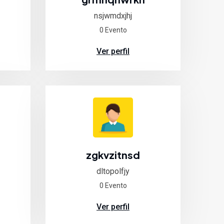
nsjwmdxjhj
0 Evento
Ver perfil
zgkvzitnsd
dltopolfjy
0 Evento
Ver perfil