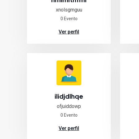
xnolsgmguu
0 Evento
Ver perfil
ilidjdlhqe
ofjuiddowp
0 Evento
Ver perfil