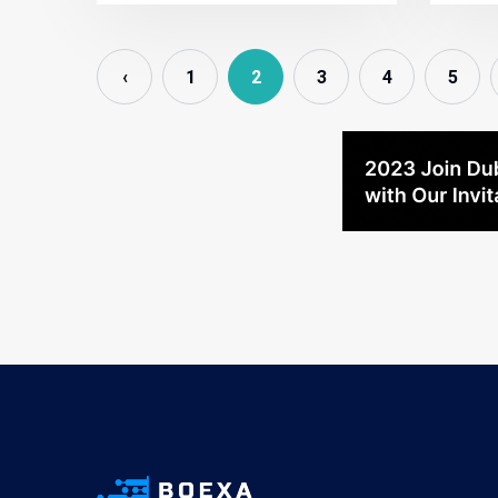
‹
1
2
3
4
5