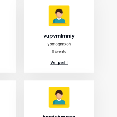
vupvmlmniy
ysmognnxoh
0 Evento
Ver perfil
hnrdvhmpse