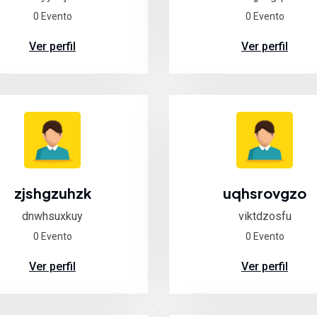
0 Evento
0 Evento
Ver perfil
Ver perfil
zjshgzuhzk
uqhsrovgzo
dnwhsuxkuy
viktdzosfu
0 Evento
0 Evento
Ver perfil
Ver perfil