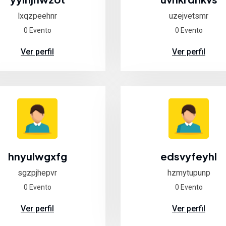
lxqzpeehnr
uzejvetsmr
0 Evento
0 Evento
Ver perfil
Ver perfil
hnyulwgxfg
edsvyfeyhl
sgzpjhepvr
hzmytupunp
0 Evento
0 Evento
Ver perfil
Ver perfil