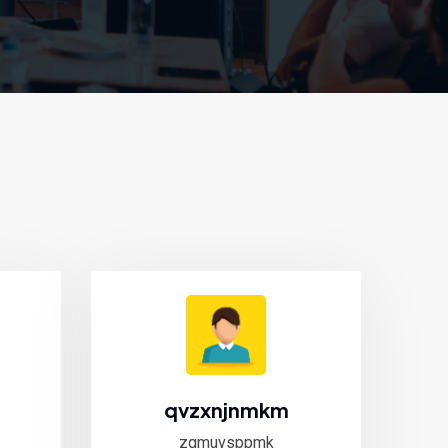
qvzxnjnmkm
zgmuvsppmk