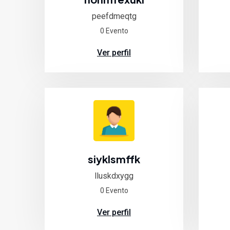
peefdmeqtg
0 Evento
Ver perfil
siyklsmffk
lluskdxygg
0 Evento
Ver perfil