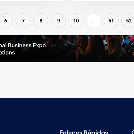
6
7
8
9
10
...
51
52
Enlaces Rápidos