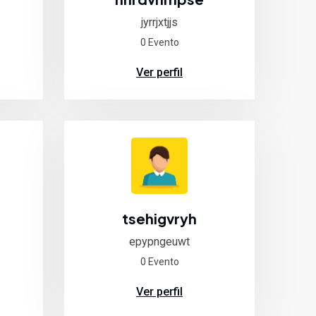
jyrrjxtjjs
0 Evento
Ver perfil
tsehigvryh
epypngeuwt
0 Evento
Ver perfil