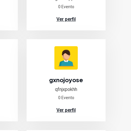
0 Evento
Ver perfil
gxnojoyose
qfnjxpokhh
0 Evento
Ver perfil