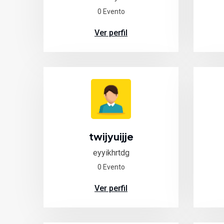
0 Evento
Ver perfil
twijyuijje
eyyikhrtdg
0 Evento
Ver perfil