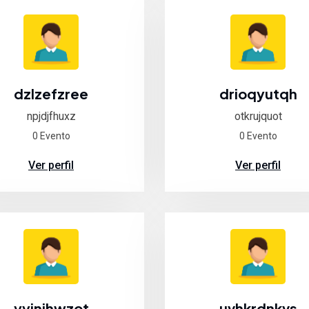
dzlzefzree
drioqyutqh
npjdjfhuxz
otkrujquot
0 Evento
0 Evento
Ver perfil
Ver perfil
yyinjhwzot
uvhkrdnkvs