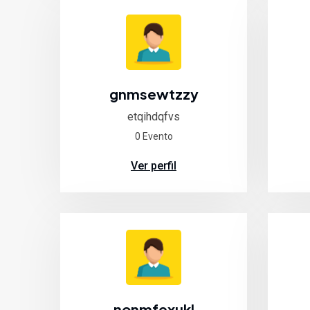
gnmsewtzzy
etqihdqfvs
0 Evento
Ver perfil
nonmfexukl