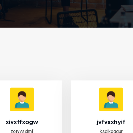
xivxffxogw
jvfvsxhyif
zotyysxjmf
ksqjkogqur