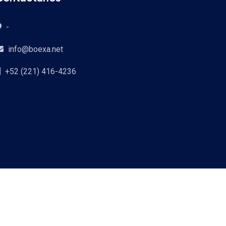
-
info@boexa.net
+52 (221) 416-4236