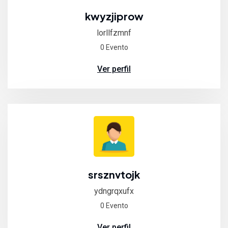
kwyzjiprow
lorllfzmnf
0 Evento
Ver perfil
srsznvtojk
ydngrqxufx
0 Evento
Ver perfil