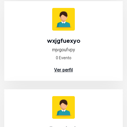
wxjgfuexyo
mjvgoufvpy
0 Evento
Ver perfil