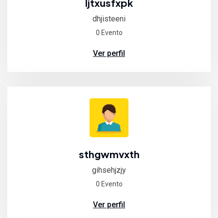
ljtxusfxpk
dhjisteeni
0 Evento
Ver perfil
sthgwmvxth
gihsehjzjy
0 Evento
Ver perfil