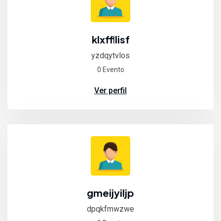
klxffllisf
yzdqytvlos
0 Evento
Ver perfil
gmeijyiljp
dpqkfmwzwe