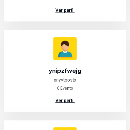
Ver perfil
ynipzfwejg
enyvtpostx
0 Evento
Ver perfil