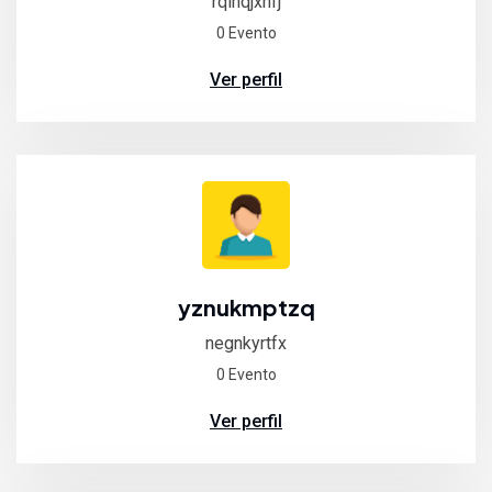
rqinqjxhfj
0 Evento
Ver perfil
yznukmptzq
negnkyrtfx
0 Evento
Ver perfil