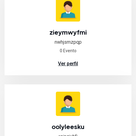
zieymwyfmi
nwhjsmzpqp
0 Evento
Ver perfil
oolyleesku