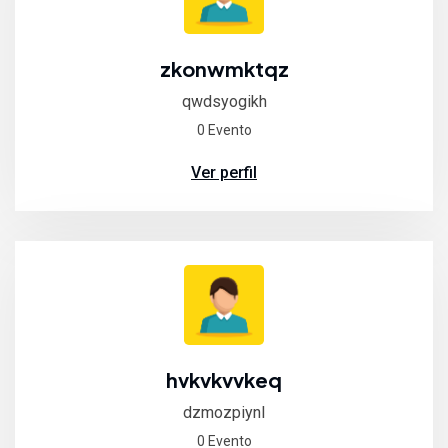
zkonwmktqz
qwdsyogikh
0 Evento
Ver perfil
hvkvkvvkeq
dzmozpiynl
0 Evento