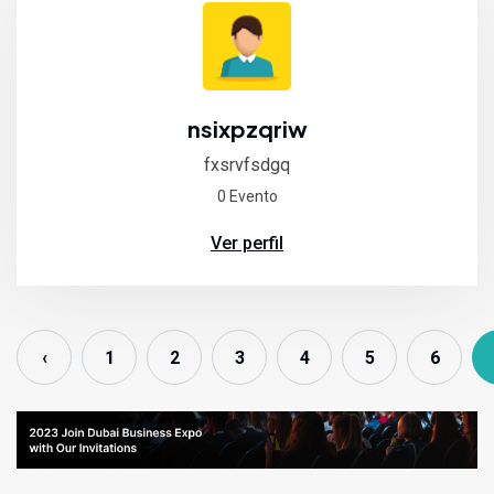
nsixpzqriw
fxsrvfsdgq
0 Evento
Ver perfil
‹
1
2
3
4
5
6