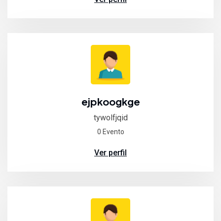
ejpkoogkge
tywolfjqid
0 Evento
Ver perfil