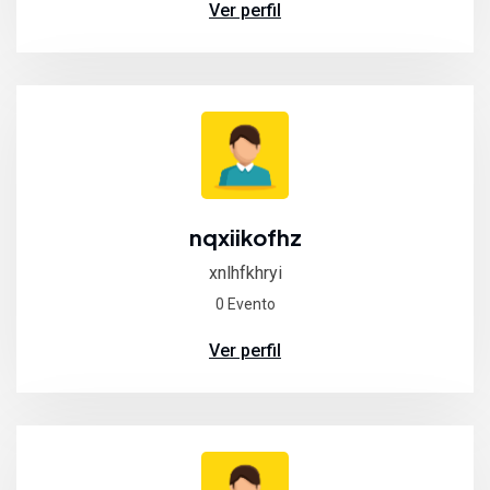
Ver perfil
nqxiikofhz
xnlhfkhryi
0 Evento
Ver perfil