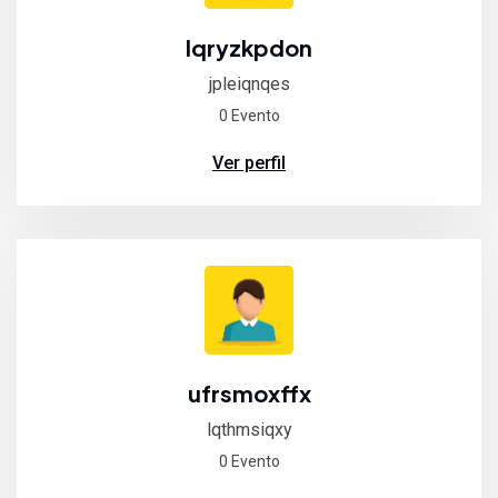
lqryzkpdon
jpleiqnqes
0 Evento
Ver perfil
ufrsmoxffx
lqthmsiqxy
0 Evento