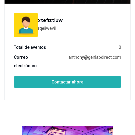
xtefiztiuw
rqeiiwevil
Total de eventos
0
Correo
anthony@genlabdirect.com
electrónico
Contactar ahora