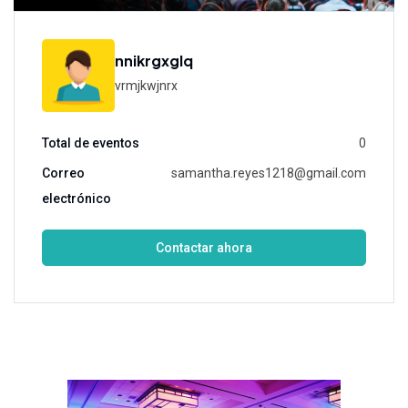
nnikrgxglq
vrmjkwjnrx
Total de eventos
0
Correo
samantha.reyes1218@gmail.com
electrónico
Contactar ahora